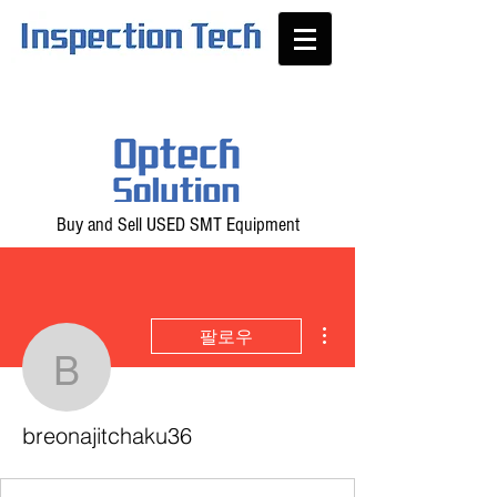
Buy and Sell USED SMT Equipment
더보기
팔로우
breonajitchaku36
breonajitchaku36